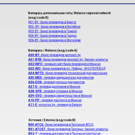
Беларусь региональная сеть/ Belarus regional network
(код/code R)
R01-BY - Бюро переводов в Бресте
R02- BY - Бюро переводов в Витебске
R03-BY - Бюро переводов в Гомеле
R04-BY - Бюро переводов в Гродно
R06-BY - Бюро переводов в Могилеве
Беларусь / Belarus (код/code A)
A00-BY
- бюро переводов perevedi.by
A01-BYB
- бюро переводов perevedi.by - бизнес-клиенты
A02-INFO
- первый сайт бюро переводов в Минске
A03-INO
- бюро переводов пл. Победы - ИНОПЕРЕВОД
A04-BPTD
- бюро перевода технической документации
A05-MED
- перевод медицинских документов
A06-DOK
- перевод личных документов
A07-D
- перевод дипломов в Минске
A08-SPR
- перевод справки в Минске
A09-SVO
- перевод свидетельства в Минске
A10-PP
- перевод паспорта в Минске
A11-E
- evrovisa.by - переезд в Европу
Эстония / Estonia (код/code B)
B00-ATCG
- бюро переводов в Таллинне ATCG
B01-ATCGT
- бюро переводов Таллинн - бизнес клиенты
B02-T
- перевод документов в Таллинне tolgitud.ee