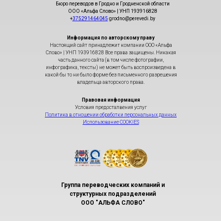
Бюро переводов в Гродно и Гродненской области
ООО «Альфа Слово» | УНП 193916828
+
375291464045
grodno@perevedi.by
Информация по авторскому праву
Настоящий сайт принадлежит компании ООО «Альфа
Слово» | УНП 193916828 Все права защищены. Никакая
часть данного сайта (в том числе фотографии,
инфографика, тексты) не может быть воспроизведена в
какой бы то ни было форме без письменного разрешения
владельца авторского права.
Правовая информация
Условия предосталвения услуг
Политика в отношении обработки персональных данных
Использование COOKIES
Группа переводческих компаний и
структурных подразделений
ООО "АЛЬФА СЛОВО"