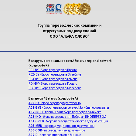
Группа переводческих компаний и
структурных подразделений
ООО "АЛЬФА СЛОВО"
Беларусь региональная сеть/ Belarus regional network
(код/code R)
R01-BY - Бюро переводов в Бресте
R02- BY - Бюро переводов в Витебске
R03-BY - Бюро переводов в Гомеле
R04-BY - Бюро переводов в Гродно
R06-BY - Бюро переводов в Могилеве
Беларусь / Belarus (код/code A)
A00-BY
- бюро переводов perevedi.by
A01-BYB
- бюро переводов perevedi.by - бизнес-клиенты
A02-INFO
- первый сайт бюро переводов в Минске
A03-INO
- бюро переводов пл. Победы - ИНОПЕРЕВОД
A04-BPTD
- бюро перевода технической документации
A05-MED
- перевод медицинских документов
A06-DOK
- перевод личных документов
A07-D
- перевод дипломов в Минске