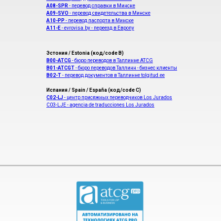
A08-SPR
- перевод справки в Минске
A09-SVO
- перевод свидетельства в Минске
A10-PP
- перевод паспорта в Минске
A11-E
- evrovisa.by - переезд в Европу
Эстония / Estonia (код/code B)
B00-ATCG
- бюро переводов в Таллинне ATCG
B01-ATCGT
- бюро переводов Таллинн - бизнес клиенты
B02-T
- перевод документов в Таллинне tolgitud.ee
Испания / Spain / España (код/code C)
С02-LJ
- центр присяжных переводчиков Los Jurados
С03-LJE - agencia de traducciones Los Jurados