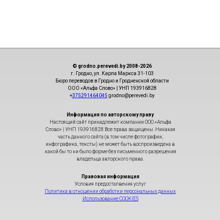
© grodno.perevedi.by 2008-2026
г. Гродно, ул. Карла Маркса 31-103
Бюро переводов в Гродно и Гродненской области
ООО «Альфа Слово» | УНП 193916828
+
375291464045
grodno@perevedi.by
Информация по авторскому праву
Настоящий сайт принадлежит компании ООО «Альфа
Слово» | УНП 193916828 Все права защищены. Никакая
часть данного сайта (в том числе фотографии,
инфографика, тексты) не может быть воспроизведена в
какой бы то ни было форме без письменного разрешения
владельца авторского права.
Правовая информация
Условия предосталвения услуг
Политика в отношении обработки персональных данных
Использование COOKIES