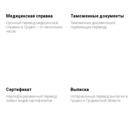
Медицинская справка
Таможенные документы
Срочный перевод медицинской
Таможенная документация,
справки в Гродно — от нескольких
подлежащая переводу
часов
Сертификат
Выписка
Квалифицированный перевод
Нотариальный перевод выписки в
любых видов сертификатов
Гродно и Гродненской области