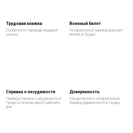
Трудовая книжка
Военный билет
Особенности перевода трудовой
Нотариальный перевод военного
книжки
билета в Гродно
Справка о несудимости
Доверенность
Перевод справки о несудимости в
Юридический и нотариальный
Гродно в течение одного рабочего
перевод доверенности в Гродно
дня