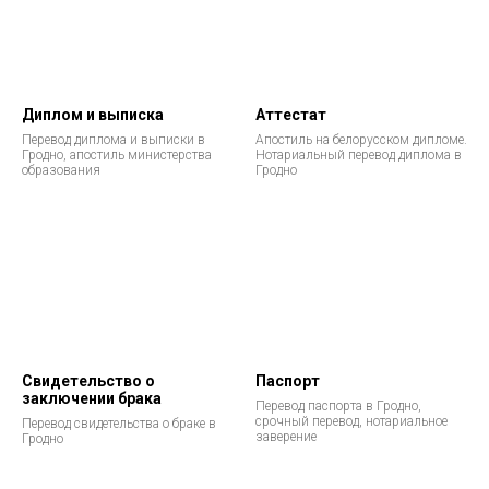
Диплом и выписка
Аттестат
Перевод диплома и выписки в
Апостиль на белорусском дипломе.
Гродно, апостиль министерства
Нотариальный перевод диплома в
образования
Гродно
Свидетельство о
Паспорт
заключении брака
Перевод паспорта в Гродно,
срочный перевод, нотариальное
Перевод свидетельства о браке в
заверение
Гродно